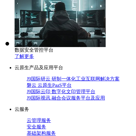
数据安全管控平台
了解更多
云原生产品及应用平台
J9国际研云 研制一体化工业互联网解决方案
磐云 云原生PaaS平台
J9国际云印 数字化文印管理平台
J9国际视讯 融合会议服务平台及应用
云服务
云管理服务
安全服务
基础架构服务