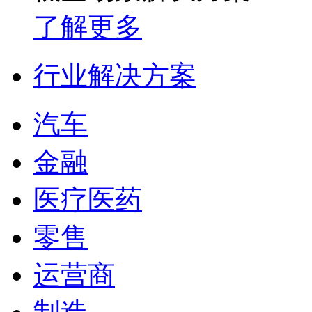
了解更多
行业解决方案
汽车
金融
医疗医药
零售
运营商