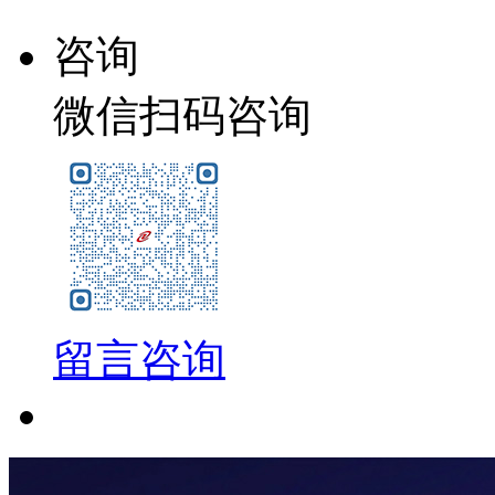
咨询
微信扫码咨询
留言咨询