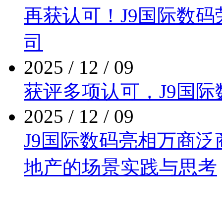
再获认可！J9国际
司
2025 / 12 / 09
获评多项认可，J9
2025 / 12 / 09
J9国际数码亮相万商泛商业
地产的场景实践与思考