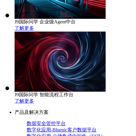
J9国际问学 企业级Agent中台
了解更多
J9国际问学 智能流程工作台
了解更多
产品及解决方案
数据安全管控平台
数字化应用-Bluenic客户数据平台