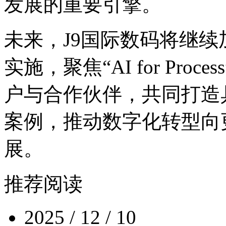
发展的重要引擎。
未来，J9国际数码将继
实施，聚焦“AI for Pr
户与合作伙伴，共同打
案例，推动数字化转型向
展。
推荐阅读
2025 / 12 / 10