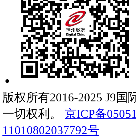
版权所有2016-2025 J
一切权利。
京ICP备05051
11010802037792号