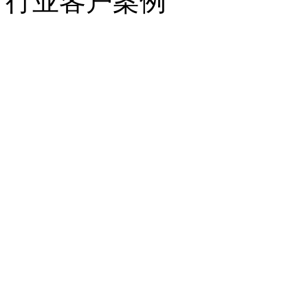
行业客户案例