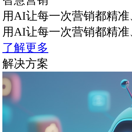
用AI让每一次营销都精准
用AI让每一次营销都精准
了解更多
解决方案