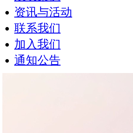
资讯与活动
联系我们
加入我们
通知公告