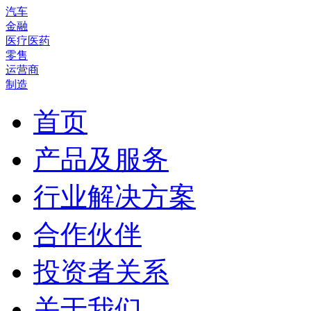
汽车
金融
医疗医药
零售
运营商
制造
首页
产品及服务
行业解决方案
合作伙伴
投资者关系
关于我们