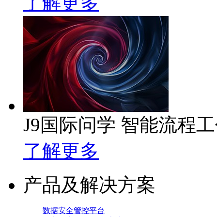
了解更多
J9国际问学 智能流程
了解更多
产品及解决方案
数据安全管控平台