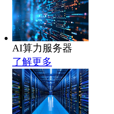
AI算力服务器
了解更多