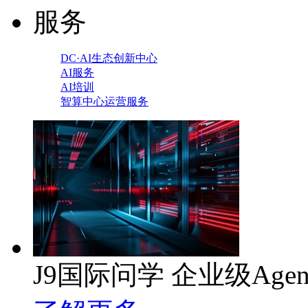
服务
DC·AI生态创新中心
AI服务
AI培训
智算中心运营服务
J9国际问学 企业级Age